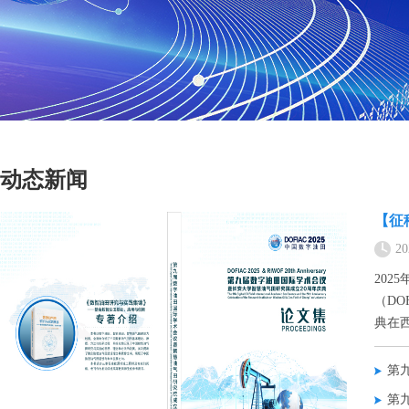
动态新闻
【征
20
202
（DO
典在
第
第